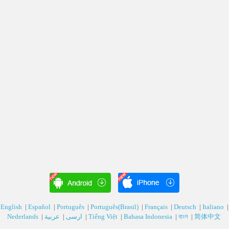
English
|
Español
|
Português
|
Português(Brasil)
|
Français
|
Deutsch‎
|
Italiano
|
Nederlands
|
عربية‎
|
ارسی‎
|
Tiếng Việt
|
Bahasa Indonesia
|
বাংল
|
简体中文