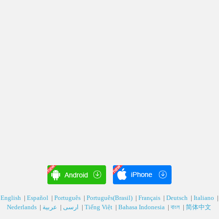
English
|
Español
|
Português
|
Português(Brasil)
|
Français
|
Deutsch‎
|
Italiano
|
Nederlands
|
عربية‎
|
ارسی‎
|
Tiếng Việt
|
Bahasa Indonesia
|
বাংল
|
简体中文