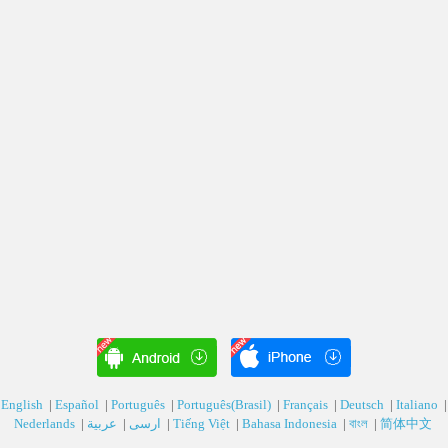
English
|
Español
|
Português
|
Português(Brasil)
|
Français
|
Deutsch‎
|
Italiano
|
Nederlands
|
عربية‎
|
ارسی‎
|
Tiếng Việt
|
Bahasa Indonesia
|
বাংল
|
简体中文